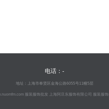
电话：-
地址：上海市奉贤区金海公路6055号11幢5层
.nuomfm.com
服装服饰批发
上海阿旦东服饰有限公司
服装服饰