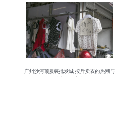
广州沙河顶服装批发城 按斤卖衣的热潮与
逃离者的心声